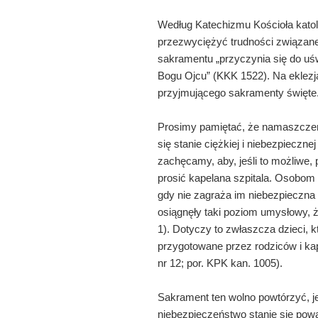
Według Katechizmu Kościoła katol
przezwyciężyć trudności związane 
sakramentu „przyczynia się do uświ
Bogu Ojcu” (KKK 1522). Na eklez
przyjmującego sakramenty święte
Prosimy pamiętać, że namaszcze
się stanie ciężkiej i niebezpieczn
zachęcamy, aby, jeśli to możliwe, 
prosić kapelana szpitala. Osobom
gdy nie zagraża im niebezpieczna
osiągnęły taki poziom umysłowy, 
1). Dotyczy to zwłaszcza dzieci, 
przygotowane przez rodziców i k
nr 12; por. KPK kan. 1005).
Sakrament ten wolno powtórzyć, je
niebezpieczeństwo stanie się powa