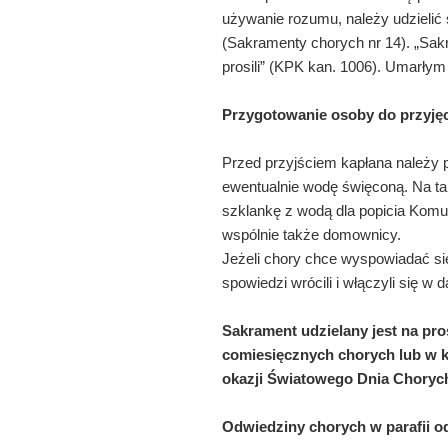
używanie rozumu, należy udzielić s
(Sakramenty chorych nr 14). „Sakr
prosili” (KPK kan. 1006). Umarłym
Przygotowanie osoby do przyję
Przed przyjściem kapłana należy p
ewentualnie wodę święconą. Na ta
szklankę z wodą dla popicia Komu
wspólnie także domownicy.
Jeżeli chory chce wyspowiadać się
spowiedzi wrócili i włączyli się w 
Sakrament udzielany jest na pr
comiesięcznych chorych lub w k
okazji Światowego Dnia Chorych (
Odwiedziny chorych w parafii o