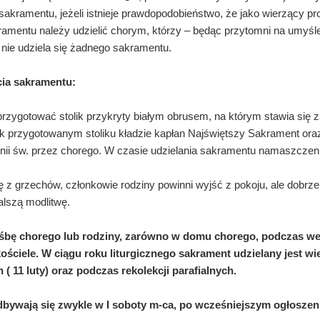
akramentu, jeżeli istnieje prawdopodobieństwo, że jako wierzący pros
amentu należy udzielić chorym, którzy – będąc przytomni na umyśle
 nie udziela się żadnego sakramentu.
cia sakramentu:
rzygotować stolik przykryty białym obrusem, na którym stawia się z
k przygotowanym stoliku kładzie kapłan Najświętszy Sakrament oraz
nii św. przez chorego. W czasie udzielania sakramentu namaszczeni
 z grzechów, członkowie rodziny powinni wyjść z pokoju, ale dobrz
dalszą modlitwę.
ośbę chorego lub rodziny, zarówno w domu chorego, podczas w
ościele. W ciągu roku liturgicznego sakrament udzielany jest w
 11 luty) oraz podczas rekolekcji parafialnych.
dbywają się zwykle w I soboty m-ca, po wcześniejszym ogłoszen