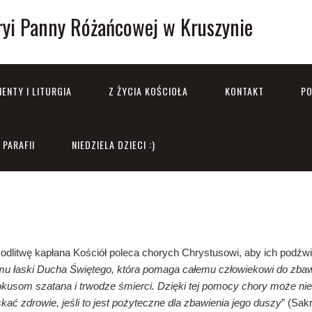
ryi Panny Różańcowej w Kruszynie
ENTY I LITURGIA
Z ŻYCIA KOŚCIOŁA
KONTAKT
PO
PARAFII
NIEDZIELA DZIECI :)
odlitwę kapłana Kościół poleca chorych Chrystusowi, aby ich podźwig
mu łaski Ducha Świętego, która pomaga całemu człowiekowi do zbaw
kusom szatana i trwodze śmierci. Dzięki tej pomocy chory może nie 
kać zdrowie, jeśli to jest pożyteczne dla zbawienia jego duszy
” (Sak