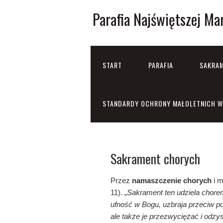
Parafia Najświętszej Ma
START
PARAFIA
SAKRAM
STANDARDY OCHRONY MAŁOLETNICH W 
Sakrament chorych
Przez
namaszczenie chorych
i m
11). „
Sakrament ten udziela chore
ufność w Bogu, uzbraja przeciw po
ale także je przezwyciężać i odzys