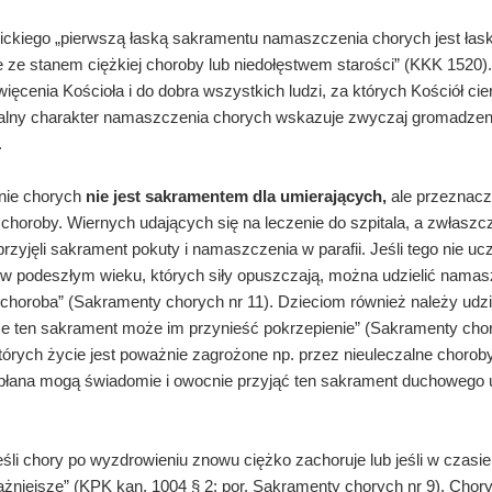
ickiego „pierwszą łaską sakramentu namaszczenia chorych jest łask
ze stanem ciężkiej choroby lub niedołęstwem starości” (KKK 1520).
ęcenia Kościoła i do dobra wszystkich ludzi, za których Kościół cierp
jalny charakter namaszczenia chorych wskazuje zwyczaj gromadzeni
.
nie chorych
nie jest sakramentem dla umierających,
ale przeznaczo
ej choroby. Wiernych udających się na leczenie do szpitala, a zwłas
przyjęli sakrament pokuty i namaszczenia w parafii. Jeśli tego nie uc
 w podeszłym wieku, których siły opuszczają, można udzielić namas
 choroba” (Sakramenty chorych nr 11). Dzieciom również należy udzi
że ten sakrament może im przynieść pokrzepienie” (Sakramenty chor
których życie jest poważnie zagrożone np. przez nieuleczalne choro
apłana mogą świadomie i owocnie przyjąć ten sakrament duchowego
śli chory po wyzdrowieniu znowu ciężko zachoruje lub jeśli w czasie
żniejsze” (KPK kan. 1004 § 2; por. Sakramenty chorych nr 9). Chorym