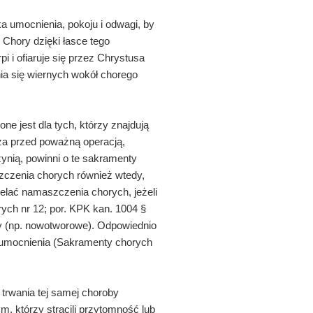
a umocnienia, pokoju i odwagi, by
 Chory dzięki łasce tego
i i ofiaruje się przez Chrystusa
a się wiernych wokół chorego
ne jest dla tych, którzy znajdują
zcza przed poważną operacją,
zynią, powinni o te sakramenty
zczenia chorych również wtedy,
elać namaszczenia chorych, jeżeli
ych nr 12; por. KPK kan. 1004 §
by (np. nowotworowe). Odpowiednio
 umocnienia (Sakramenty chorych
 trwania tej samej choroby
, którzy stracili przytomność lub