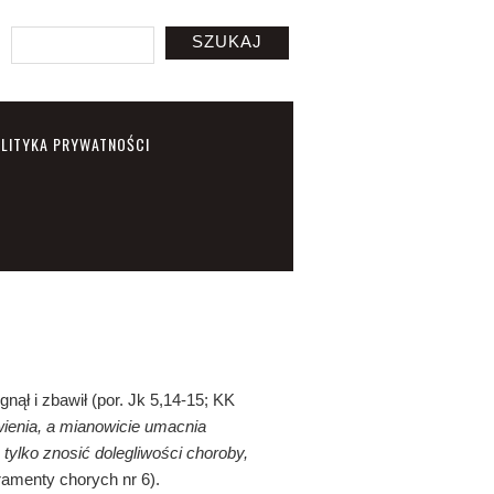
SZUKAJ
LITYKA PRYWATNOŚCI
nął i zbawił (por. Jk 5,14-15; KK
ienia, a mianowicie umacnia
tylko znosić dolegliwości choroby,
ramenty chorych nr 6).