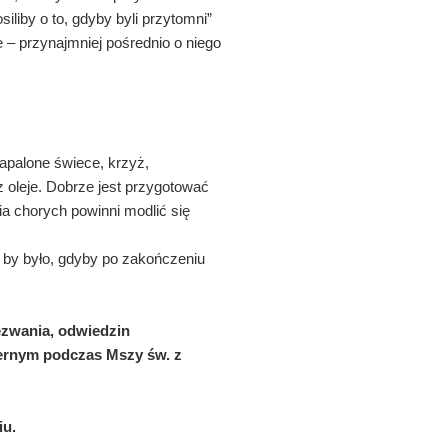
iliby o to, gdyby byli przytomni”
 – przynajmniej pośrednio o niego
apalone świece, krzyż,
 oleje. Dobrze jest przygotować
a chorych powinni modlić się
e by było, gdyby po zakończeniu
ezwania, odwiedzin
iernym podczas Mszy św. z
iu.