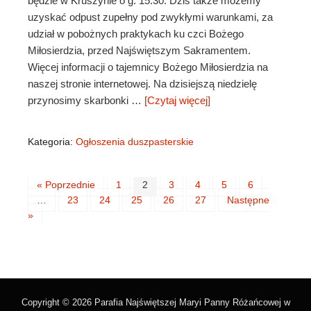
będzie w Kruszynie o g. 15:30. Dziś także możemy
uzyskać odpust zupełny pod zwykłymi warunkami, za
udział w pobożnych praktykach ku czci Bożego
Miłosierdzia, przed Najświętszym Sakramentem.
Więcej informacji o tajemnicy Bożego Miłosierdzia na
naszej stronie internetowej. Na dzisiejszą niedzielę
przynosimy skarbonki …
[Czytaj więcej]
Kategoria:
Ogłoszenia duszpasterskie
« Poprzednie
1
2
3
4
5
6
…
23
24
25
26
27
Następne
»
Copyright © 2026 Parafia Najświętszej Maryi Panny Różańcowej w