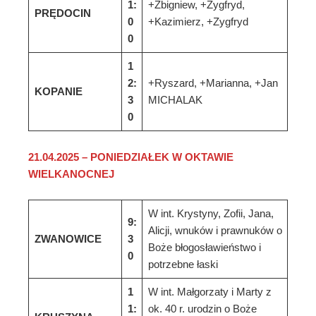
1:
+Zbigniew, +Zygfryd,
PRĘDOCIN
0
+Kazimierz, +Zygfryd
0
1
2:
+Ryszard, +Marianna, +Jan
KOPANIE
3
MICHALAK
0
21
.
0
4
.202
5
–
PONIEDZIAŁEK W OKTAWIE
WIELKANOCNEJ
W int. Krystyny, Zofii, Jana,
9:
Alicji, wnuków i prawnuków o
ZWANOWICE
3
Boże błogosławieństwo i
0
potrzebne łaski
1
W int. Małgorzaty i Marty z
1:
ok. 40 r. urodzin o Boże