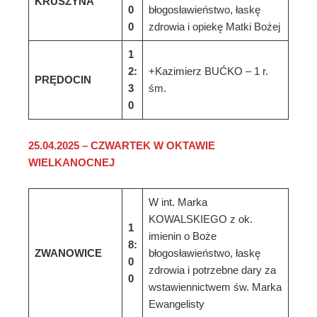
KRUSZYNA
0
błogosławieństwo, łaskę
0
zdrowia i opiekę Matki Bożej
1
2:
+Kazimierz BUĆKO – 1 r.
PRĘDOCIN
3
śm.
0
25
.
0
4
.202
5
–
CZWARTEK
W OKTAWIE
WIELKANOCNEJ
W int. Marka
KOWALSKIEGO z ok.
1
imienin o Boże
8:
ZWANOWICE
błogosławieństwo, łaskę
0
zdrowia i potrzebne dary za
0
wstawiennictwem św. Marka
Ewangelisty