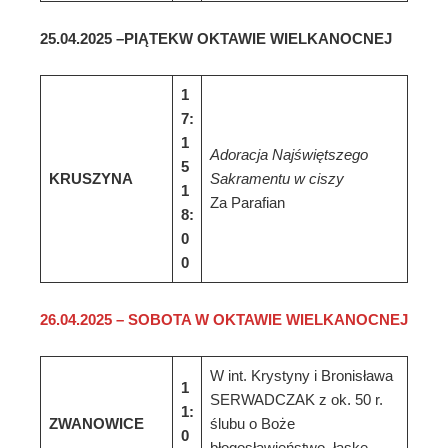
25
.
0
4
.202
5
–
PIĄTEK
W OKTAWIE WIELKANOCNEJ
1
7:
1
Adoracja Najświętszego
5
KRUSZYNA
Sakramentu w ciszy
1
Za Parafian
8:
0
0
26
.
0
4
.202
5
–
SOBOTA
W OKTAWIE WIELKANOCNEJ
W int. Krystyny i Bronisława
1
SERWADCZAK z ok. 50 r.
1:
ZWANOWICE
ślubu o Boże
0
błogosławieństwo, łaskę