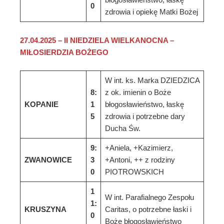
0
zdrowia i opiekę Matki Bożej
2
7
.
0
4
.202
5
–
II
NIEDZIELA
WIELKANOCNA –
MIŁOSIERDZIA BOŻEGO
W int. ks. Marka DZIEDZICA
8:
z ok. imienin o Boże
KOPANIE
1
błogosławieństwo, łaskę
5
zdrowia i potrzebne dary
Ducha Św.
9:
+Aniela, +Kazimierz,
ZWANOWICE
3
+Antoni, ++ z rodziny
0
PIOTROWSKICH
1
W int. Parafialnego Zespołu
1:
KRUSZYNA
Caritas, o potrzebne łaski i
0
Boże błogosławieństwo