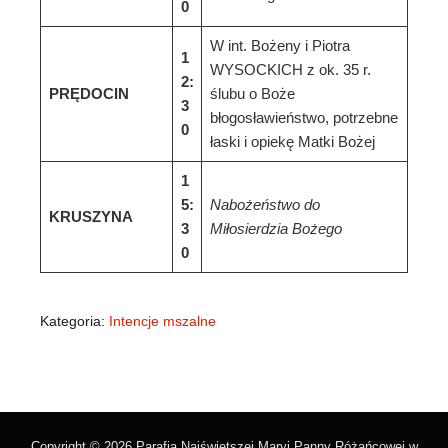
0
W int. Bożeny i Piotra
1
WYSOCKICH z ok. 35 r.
2:
PRĘDOCIN
ślubu o Boże
3
błogosławieństwo, potrzebne
0
łaski i opiekę Matki Bożej
1
5:
Nabożeństwo do
KRUSZYNA
3
Miłosierdzia Bożego
0
Kategoria:
Intencje mszalne
Copyright © 2026 Parafia Najświętszej Maryi Panny Różańcowej w