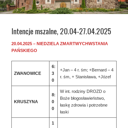
Intencje mszalne, 20.04-27.04.2025
20
.
0
4
.202
5
–
NIEDZIELA
ZMARTWYCHWSTANIA
PAŃSKIEGO
6:
+Jan – 4 r. śm; +Bernard – 4
ZWANOWICE
3
r. śm, + Stanisława, +Józef
0
W int. rodziny DROZD o
8:
Boże błogosławieństwo,
KRUSZYNA
0
łaskę zdrowia i potrzebne
0
łaski
1