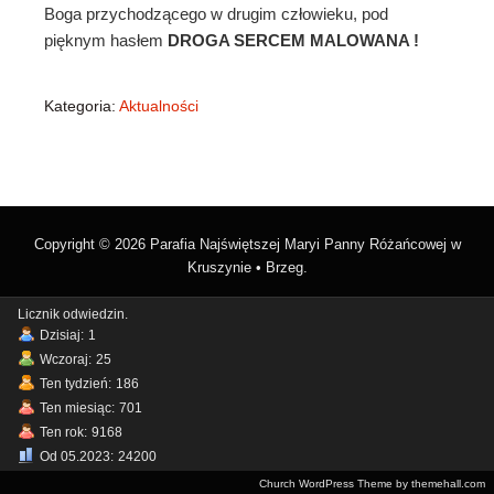
Boga przychodzącego w drugim człowieku, pod
pięknym hasłem
DROGA SERCEM MALOWANA !
Kategoria:
Aktualności
Copyright © 2026 Parafia Najświętszej Maryi Panny Różańcowej w
Kruszynie • Brzeg.
Licznik odwiedzin.
Dzisiaj:
1
Wczoraj:
25
Ten tydzień:
186
Ten miesiąc:
701
Ten rok:
9168
Od 05.2023:
24200
Church WordPress Theme by themehall.com