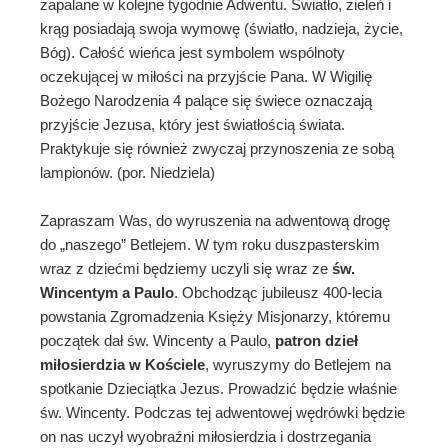
zapalane w kolejne tygodnie Adwentu. Światło, zieleń i
krąg posiadają swoja wymowę (światło, nadzieja, życie,
Bóg). Całość wieńca jest symbolem wspólnoty
oczekującej w miłości na przyjście Pana. W Wigilię
Bożego Narodzenia 4 palące się świece oznaczają
przyjście Jezusa, który jest światłością świata.
Praktykuje się również zwyczaj przynoszenia ze sobą
lampionów. (por. Niedziela)
Zapraszam Was, do wyruszenia na adwentową drogę
do „naszego” Betlejem. W tym roku duszpasterskim
wraz z dziećmi będziemy uczyli się wraz ze
św.
Wincentym a Paulo
. Obchodząc jubileusz 400-lecia
powstania Zgromadzenia Księży Misjonarzy, któremu
początek dał św. Wincenty a Paulo,
patron dzieł
miłosierdzia w Kościele
, wyruszymy do Betlejem na
spotkanie Dzieciątka Jezus. Prowadzić będzie właśnie
św. Wincenty. Podczas tej adwentowej wędrówki będzie
on nas uczył wyobraźni miłosierdzia i dostrzegania