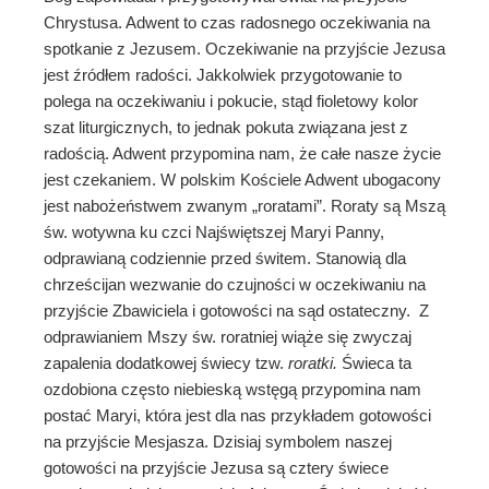
Chrystusa. Adwent to czas radosnego oczekiwania na
spotkanie z Jezusem. Oczekiwanie na przyjście Jezusa
jest źródłem radości. Jakkolwiek przygotowanie to
polega na oczekiwaniu i pokucie, stąd fioletowy kolor
szat liturgicznych, to jednak pokuta związana jest z
radością. Adwent przypomina nam, że całe nasze życie
jest czekaniem. W polskim Kościele Adwent ubogacony
jest nabożeństwem zwanym „roratami”. Roraty są Mszą
św. wotywna ku czci Najświętszej Maryi Panny,
odprawianą codziennie przed świtem. Stanowią dla
chrześcijan wezwanie do czujności w oczekiwaniu na
przyjście Zbawiciela i gotowości na sąd ostateczny. Z
odprawianiem Mszy św. roratniej wiąże się zwyczaj
zapalenia dodatkowej świecy tzw.
roratki.
Świeca ta
ozdobiona często niebieską wstęgą przypomina nam
postać Maryi, która jest dla nas przykładem gotowości
na przyjście Mesjasza. Dzisiaj symbolem naszej
gotowości na przyjście Jezusa są cztery świece