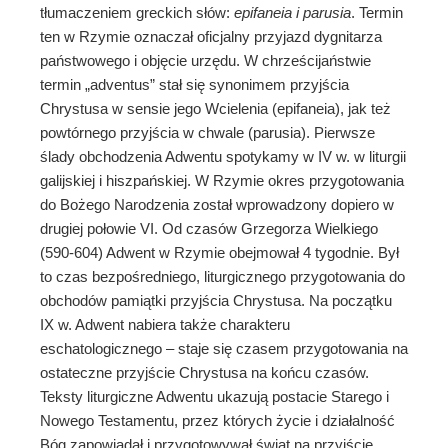
tłumaczeniem greckich słów:
epifaneia i parusia
. Termin
ten w Rzymie oznaczał oficjalny przyjazd dygnitarza
państwowego i objęcie urzędu. W chrześcijaństwie
termin „adventus” stał się synonimem przyjścia
Chrystusa w sensie jego Wcielenia (epifaneia), jak też
powtórnego przyjścia w chwale (parusia). Pierwsze
ślady obchodzenia Adwentu spotykamy w IV w. w liturgii
galijskiej i hiszpańskiej. W Rzymie okres przygotowania
do Bożego Narodzenia został wprowadzony dopiero w
drugiej połowie VI. Od czasów Grzegorza Wielkiego
(590-604) Adwent w Rzymie obejmował 4 tygodnie. Był
to czas bezpośredniego, liturgicznego przygotowania do
obchodów pamiątki przyjścia Chrystusa. Na początku
IX w. Adwent nabiera także charakteru
eschatologicznego – staje się czasem przygotowania na
ostateczne przyjście Chrystusa na końcu czasów.
Teksty liturgiczne Adwentu ukazują postacie Starego i
Nowego Testamentu, przez których życie i działalność
Bóg zapowiadał i przygotowywał świat na przyjście