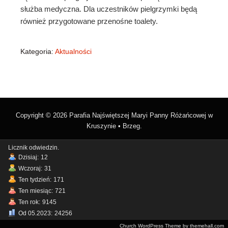
służba medyczna. Dla uczestników pielgrzymki będą
również przygotowane przenośne toalety.
Kategoria:
Aktualności
Copyright © 2026 Parafia Najświętszej Maryi Panny Różańcowej w
Kruszynie • Brzeg.
Licznik odwiedzin.
Dzisiaj:
12
Wczoraj:
31
Ten tydzień:
171
Ten miesiąc:
721
Ten rok:
9145
Od 05.2023:
24256
Church WordPress Theme by themehall.com