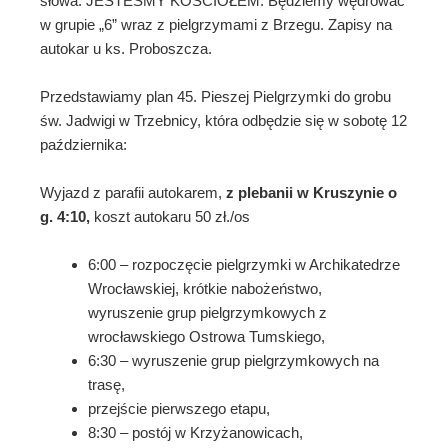
słowa: JESTEŚMY KOŚCIOŁEM. Będziemy wędrować
w grupie „6” wraz z pielgrzymami z Brzegu. Zapisy na
autokar u ks. Proboszcza.
Przedstawiamy plan 45. Pieszej Pielgrzymki do grobu
św. Jadwigi w Trzebnicy, która odbędzie się w sobotę 12
października:
Wyjazd z parafii autokarem,
z plebanii w Kruszynie o
g. 4:10,
koszt autokaru 50 zł./os
6:00 – rozpoczęcie pielgrzymki w Archikatedrze
Wrocławskiej, krótkie nabożeństwo,
wyruszenie grup pielgrzymkowych z
wrocławskiego Ostrowa Tumskiego,
6:30 – wyruszenie grup pielgrzymkowych na
trasę,
przejście pierwszego etapu,
8:30 – postój w Krzyżanowicach,