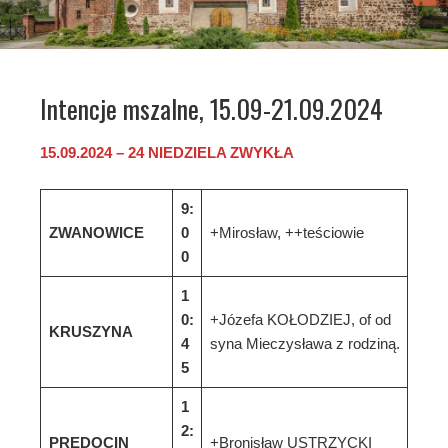
Intencje mszalne, 15.09-21.09.2024
15
.
0
9
.202
4
–
2
4
NIEDZIELA
Z
WYKŁA
9:
ZWANOWICE
0
+Mirosław, ++teściowie
0
1
0:
+Józefa KOŁODZIEJ, of od
KRUSZYNA
4
syna Mieczysława z rodziną.
5
1
2:
PRĘDOCIN
+Bronisław USTRZYCKI