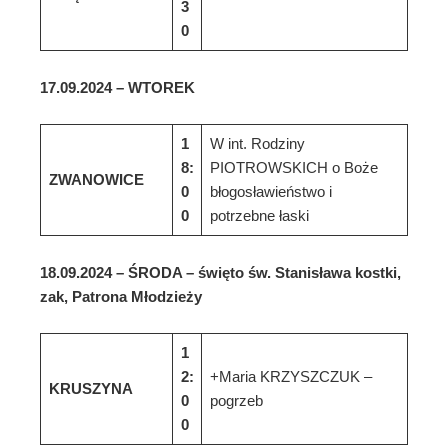
3
0
1
7
.
0
9
.202
4
–
WTOREK
1
W int. Rodziny
8:
PIOTROWSKICH o Boże
ZWANOWICE
0
błogosławieństwo i
0
potrzebne łaski
1
8
.
0
9
.202
4
–
ŚRODA –
święto św. Stanisława kostki,
zak, Patrona Młodzieży
1
2:
+Maria KRZYSZCZUK –
KRUSZYNA
0
pogrzeb
0