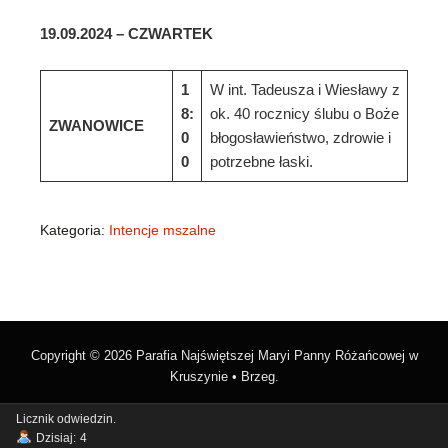
1
9
.
0
9
.202
4
–
CZWARTEK
1
W int. Tadeusza i Wiesławy z
8:
ok. 40 rocznicy ślubu o Boże
ZWANOWICE
0
błogosławieństwo, zdrowie i
0
potrzebne łaski.
Kategoria:
Intencje mszalne
Copyright © 2026 Parafia Najświętszej Maryi Panny Różańcowej w
Kruszynie • Brzeg.
Licznik odwiedzin.
Dzisiaj:
4