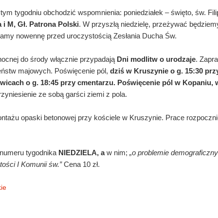
 tym tygodniu obchodzić wspomnienia: poniedziałek – święto, św. Fili
i M, Gł. Patrona Polski
. W przyszłą niedzielę, przeżywać będzie
namy nowennę przed uroczystością Zesłania Ducha Św.
kanocnej do środy włącznie przypadają
Dni modlitw o urodzaje
. Zapr
ństw majowych. Poświęcenie pól,
dziś
w Kruszynie o g. 15:30 prz
wicach o g. 18:45 przy cmentarzu.
Poświęcenie pól w Kopaniu, w
zyniesienie ze sobą garści ziemi z pola.
ażu opaski betonowej przy kościele w Kruszynie. Prace rozpocznie
numeru tygodnika
NIEDZIELA,
a
w nim;
„o problemie demograficz
tości I Komunii św.”
Cena 10 zł.
ie