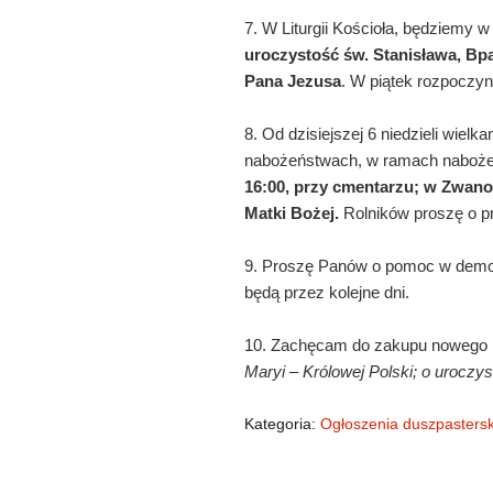
7. W Liturgii Kościoła, będziemy w
uroczystość św. Stanisława, Bpa 
Pana Jezusa
. W piątek rozpoczy
8. Od dzisiejszej 6 niedzieli wiel
nabożeństwach, w ramach naboże
16:00, przy cmentarzu; w Zwano
Matki Bożej.
Rolników proszę o pr
9. Proszę Panów o pomoc w demont
będą przez kolejne dni.
10. Zachęcam do zakupu nowego 
Maryi – Królowej Polski; o uroczys
Kategoria:
Ogłoszenia duszpastersk