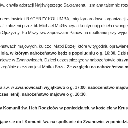
 św, chwila adoracji Najświętszego Sakramentu i zmiana tajemnic ró
 przedstawicieli RYCERZY KOLUMBA, międzynarodowej organizacji z
 założeni przez bł. Michael McGivneya i kontynuują dzieła ewangeli
i i Ojczyzny. Po Mszy św. zapraszam Panów na spotkanie przy wyjści
ństwach majowych, ku czci Matki Bożej, które w tygodniu oprawian
cioła, w którym nabożeństwo będzie popołudniu o g. 16:30
. Dziś
ajowe w Zwanowicach. Dzieci uczestniczące w nabożeństwie otrzymu
zczególnie czczona jest Matka Boża.
Ze względu na nabożeństwa m
za św. w
Zwanowicach wyjątkowo o g. 17:00. nabożeństwo majowe
czas letni), nabożeństwo majowe o g. 18:30.
cy Komunii św. i ich Rodziców w poniedziałek, w kościele w Krus
ące się do I Komunii św. na spotkanie do Zwanowic,
w
poniedzi