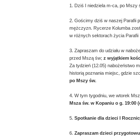
1. Dziś I niedziela m-ca, po Mszy
2. Gościmy dziś w naszej Parafii
mężczyzn. Rycerze Kolumba zostali
w różnych sektorach życia Parafi
3. Zapraszam do udziału w naboże
przed Mszą św;
z wyjątkiem koś
Za tydzień (12.05) nabożeństwo m
historią poznania miejsc, gdzie s
po Mszy św.
4. W tym tygodniu, we wtorek Ms
Msza św. w Kopaniu o g. 19:00 (
5.
Spotkanie dla dzieci I Roczni
6.
Zapraszam dzieci przygotowuj