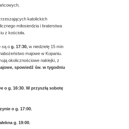
żańcowych.
rzeszających katolickich
cznego miłosierdzia i braterstwa
u z kościoła.
e są o
g. 17:30,
w niedzielę 15 min
 nabożeństwo majowe w Kopaniu.
ją okolicznościowe naklejki, z
ajowe, spowiedź św. w tygodniu
 o g. 16:30.
W przyszłą sobotę
zynie o g. 1
7
:
00
.
ałek
na g. 19:00.