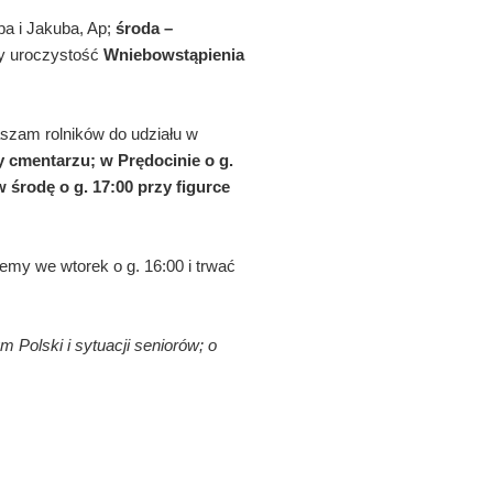
pa i Jakuba, Ap;
środa
–
my uroczystość
Wniebowstąpienia
aszam rolników do udziału w
y cmentarzu; w Prędocinie o g.
 środę o g. 17:00 przy figurce
my we wtorek o g. 16:00 i trwać
nym
P
olski i sytuacji seniorów; o