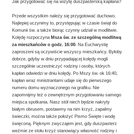
Jak przygotować się na wizytę duszpasterską kapłana?
Przede wszystkim należy się przygotować duchowo.
Najlepiej uczynimy to, przystępując w czasie świąt do
Komunii św. a także biorąc czynny udział w modlitwie.
Kolędę rozpoczyna
Msza św. ze szczególną modlitwą
za mieszkańców o godz. 16:00
. Na Eucharystię
zaproszeni są oczywiście wszyscy mieszkańcy. Byłoby
dobrze, gdyby w dniu przypadającej kolędy mogli
szczególnie uczestniczyć rodziny i osoby, których
kapłan odwiedzi w dniu kolędy. Po Mszy św. ok 16:40,
kapłan wraz ministrantami udaje się do pierwszego
numeru domu wyznaczonego na grafiku. Nie
zapomnijmy też o zewnętrznym przygotowaniu samego
miejsca spotkania. Nasz stół niech będzie nakryty
białym obrusem, postawmy na nim krzyż, zapalmy
świeczki, można także położyć Pismo Święte i wodę
święconą. Pięknym zwyczajem jest, gdy duszpasterz
weźmie ze stołu krzyż stanowiący własność rodziny i