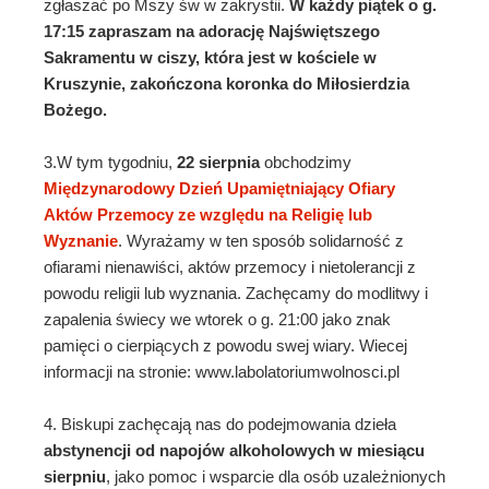
zgłaszać po Mszy św w zakrystii.
W każdy piątek o g.
17:15 zapraszam na adorację Najświętszego
Sakramentu w ciszy, która jest w kościele w
Kruszynie, zakończona koronka do Miłosierdzia
Bożego.
3.W tym tygodniu,
22 sierpnia
obchodzimy
Międzynarodowy Dzień Upamiętniający Ofiary
Aktów Przemocy ze względu na Religię lub
Wyznanie
. Wyrażamy w ten sposób solidarność z
ofiarami nienawiści, aktów przemocy i nietolerancji z
powodu religii lub wyznania. Zachęcamy do modlitwy i
zapalenia świecy we wtorek o g. 21:00 jako znak
pamięci o cierpiących z powodu swej wiary. Wiecej
informacji na stronie: www.labolatoriumwolnosci.pl
4. Biskupi zachęcają nas do podejmowania dzieła
abstynencji od napojów alkoholowych w miesiącu
sierpniu
, jako pomoc i wsparcie dla osób uzależnionych