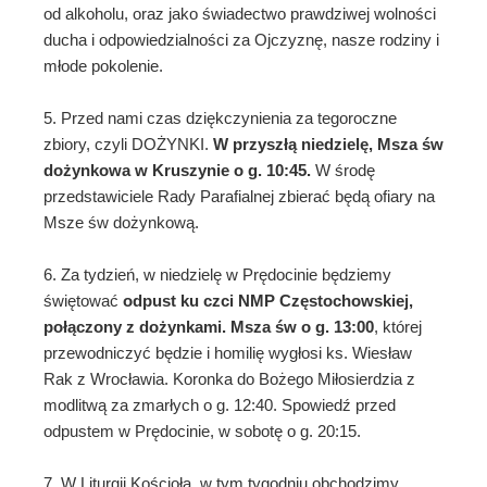
od alkoholu, oraz jako świadectwo prawdziwej wolności
ducha i odpowiedzialności za Ojczyznę, nasze rodziny i
młode pokolenie.
5. Przed nami czas dziękczynienia za tegoroczne
zbiory, czyli DOŻYNKI.
W przyszłą niedzielę, Msza św
dożynkowa w Kruszynie o g. 10:45.
W środę
przedstawiciele Rady Parafialnej zbierać będą ofiary na
Msze św dożynkową.
6. Za tydzień, w niedzielę w Prędocinie będziemy
świętować
odpust ku czci NMP Częstochowskiej,
połączony z dożynkami.
Msza św o g. 13:00
, której
przewodniczyć będzie i homilię wygłosi ks. Wiesław
Rak z Wrocławia. Koronka do Bożego Miłosierdzia z
modlitwą za zmarłych o g. 12:40. Spowiedź przed
odpustem w Prędocinie, w sobotę o g. 20:15.
7. W Liturgii Kościoła, w tym tygodniu obchodzimy