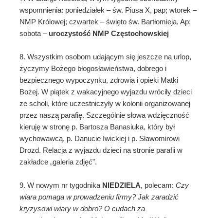
wspomnienia: poniedziałek – św. Piusa X, pap; wtorek –
NMP Królowej; czwartek – święto św. Bartłomieja, Ap;
sobota –
uroczystość NMP Częstochowskiej
8. Wszystkim osobom udającym się jeszcze na urlop,
życzymy Bożego błogosławieństwa, dobrego i
bezpiecznego wypoczynku, zdrowia i opieki Matki
Bożej. W piątek z wakacyjnego wyjazdu wróciły dzieci
ze scholi, które uczestniczyły w kolonii organizowanej
przez naszą parafię. Szczególnie słowa wdzięczność
kieruję w stronę p. Bartosza Banasiuka, który był
wychowawcą, p. Danucie Iwickiej i p. Sławomirowi
Drozd. Relacja z wyjazdu dzieci na stronie parafii w
zakładce „galeria zdjęć”.
9. W nowym nr tygodnika
NIEDZIELA
, polecam:
Czy
wiara pomaga w prowadzeniu firmy? Jak zaradzić
kryzysowi wiary w dobro? O cudach za