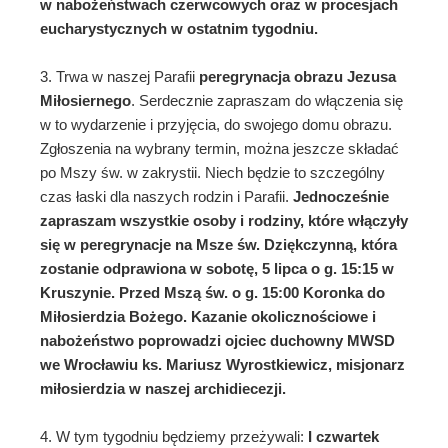
w nabożeństwach czerwcowych oraz w procesjach
eucharystycznych w ostatnim tygodniu
.
3. Trwa w naszej Parafii
peregrynacja obrazu
Jezusa
Miłosiernego
. Serdecznie zapraszam do włączenia się
w to wydarzenie i przyjęcia, do swojego domu obrazu.
Zgłoszenia na wybrany termin, można jeszcze składać
po Mszy św. w zakrystii. Niech będzie to szczególny
czas łaski dla naszych rodzin i Parafii.
Jednocześnie
zapraszam wszystkie osoby i rodziny, które włączyły
się w peregrynacje na Msze św. Dziękczynną, która
zostanie odprawiona w sobotę,
5 lipca o g. 15:15 w
Kruszynie. Przed Mszą św.
o g. 15:00
Koronka do
Miłosierdzia Bożego. Kazanie okolicznościowe i
nabożeństwo poprowadzi ojciec duchowny MWSD
we Wrocławiu ks. Mariusz Wyrostkiewicz, misjonarz
miłosierdzia w naszej archidiecezji.
4. W tym tygodniu będziemy przeżywali:
I czwartek