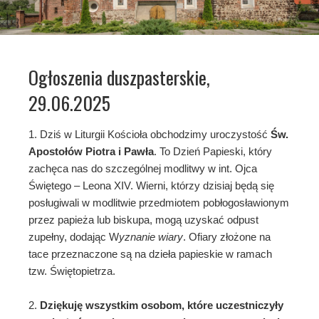
Ogłoszenia duszpasterskie,
29.06.2025
1. Dziś w Liturgii Kościoła obchodzimy uroczystość
Św.
Apostołów Piotra i Pawła
. To Dzień Papieski, który
zachęca nas do szczególnej modlitwy w int. Ojca
Świętego – Leona XIV. Wierni, którzy dzisiaj będą się
posługiwali w modlitwie przedmiotem pobłogosławionym
przez papieża lub biskupa, mogą uzyskać odpust
zupełny, dodając W
yznanie wiary
. Ofiary złożone na
tace przeznaczone są na dzieła papieskie w ramach
tzw. Świętopietrza.
2.
Dziękuję wszystkim osobom, które uczestniczyły