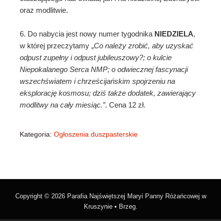
oraz modlitwie.
6. Do nabycia jest nowy numer tygodnika
NIEDZIELA
,
w której przeczytamy „
Co należy zrobić, aby uzyskać
odpust zupełny i odpust jubileuszowy?; o kulcie
Niepokalanego Serca NMP; o odwiecznej fascynacji
wszechświatem i chrześcijańskim spojrzeniu na
eksplorację kosmosu; dziś także dodatek, zawierający
modlitwy na cały miesiąc.
”
. Cena 12 zł.
Kategoria:
Ogłoszenia duszpasterskie
Copyright © 2026 Parafia Najświętszej Maryi Panny Różańcowej w
Kruszynie • Brzeg.