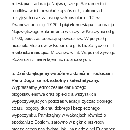
miesiąca –
adoracja Najświętszego Sakramentu i
modlitwa w int. powołań kapłańskich, zakonnych i
misyjnych oraz za osoby w Apostolacie „12” w
Zwanowicach o g. 17:30;
I piątek miesiąca
– adoracja
Najświętszego Sakramentu w ciszy, w Kruszynie od g.
17:00, podczas adoracji spowiedź św. W przyszłą
niedzielę Msza św. w Kopaniu o g. 8:15. Za tydzień –
I
niedziela miesiąca
, Msza św. w int. Wspólnot Żywego
Różańca i zmiana tajemnic różańcowych.
5.
Dziś dziękujemy wspólnie z dziećmi i rodzicami
Panu Bogu, za rok szkolny i katechetyczny.
Wypraszamy jednocześnie dar Bożego
błogosławieństwa oraz opieki dla wszystkich
wypoczywających podczas wakacji, życząc dobrego
czasu, pogody ducha, dobrego i bezpiecznego
wypoczynku. Pamiętajmy w wakacjach również o
spotkaniu z Bogiem, zarówno w pięknie przyrody
otaczającego nas świata, jak i na niedzielnej Eucharystii