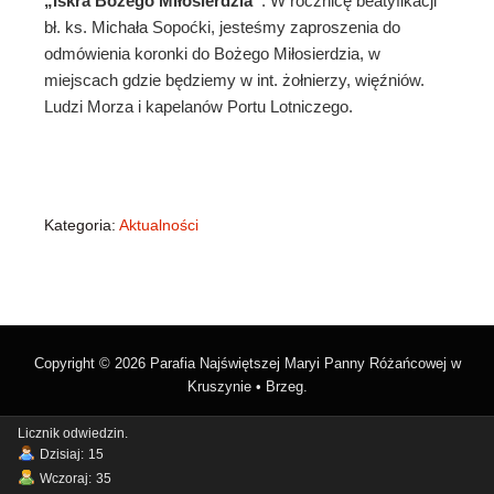
„Iskra Bożego Miłosierdzia”
. W rocznicę beatyfikacji
bł. ks. Michała Sopoćki, jesteśmy zaproszenia do
odmówienia koronki do Bożego Miłosierdzia, w
miejscach gdzie będziemy w int. żołnierzy, więźniów.
Ludzi Morza i kapelanów Portu Lotniczego.
Kategoria:
Aktualności
Copyright © 2026 Parafia Najświętszej Maryi Panny Różańcowej w
Kruszynie • Brzeg.
Licznik odwiedzin.
Dzisiaj:
15
Wczoraj:
35